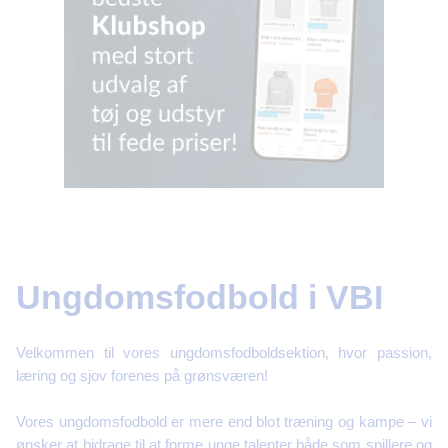
Ungdomsfodbold i VBI
Velkommen til vores ungdomsfodboldsektion, hvor passion,
læring og sjov forenes på grønsværen!
Vores ungdomsfodbold er mere end blot træning og kampe – vi
ønsker at bidrage til at forme unge talenter både som spillere og