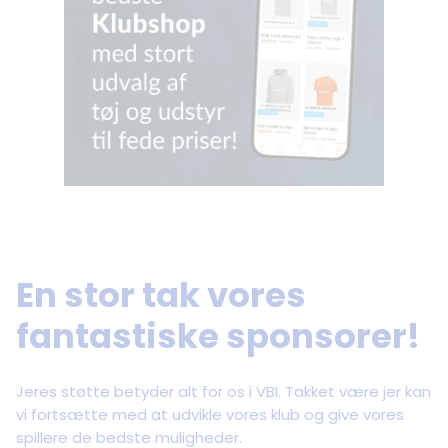
En stor tak vores
fantastiske sponsorer!
Jeres støtte betyder alt for os i VBI.
Takket være jer kan
vi fortsætte med at udvikle vores klub og give vores
spillere de bedste muligheder.