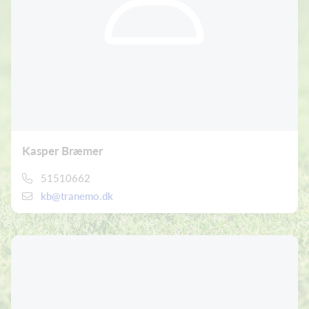
Kasper Bræmer
51510662
kb@tranemo.dk