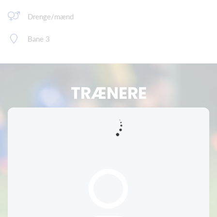
Drenge/mænd
Bane 3
TRÆNERE