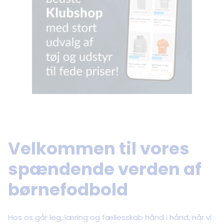
Velkommen til vores
spændende verden af
børnefodbold
Hos os går leg, læring og fællesskab hånd i hånd, når vi