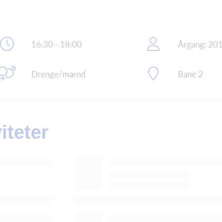
16:30 - 18:00
Årgang: 20
Drenge/mænd
Bane 2
teter