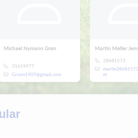
Michael Nymann Grøn
Martin Møller Jen
28681573
31659977
martin28681573
Groen1907@gmail.com
m
ular