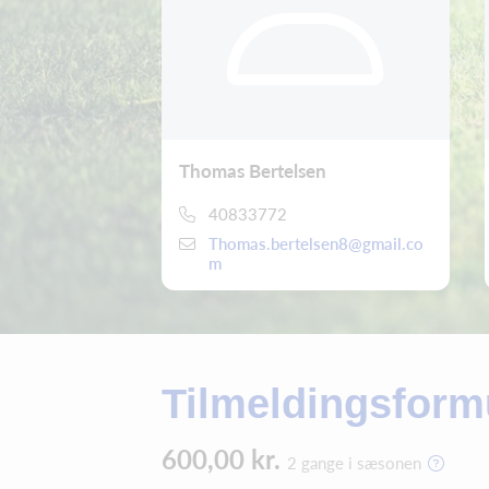
Thomas Bertelsen
40833772
Thomas.bertelsen8@gmail.co
m
Tilmeldingsform
600,00 kr.
2 gange i sæsonen