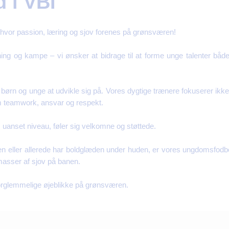
 i VBI
hvor passion, læring og sjov forenes på grønsværen!
ng og kampe – vi ønsker at bidrage til at forme unge talenter både
or børn og unge at udvikle sig på. Vores dygtige trænere fokuserer ikk
m teamwork, ansvar og respekt.
, uanset niveau, føler sig velkomne og støttede.
en eller allerede har boldglæden under huden, er vores ungdomsfodbol
masser af sjov på banen.
orglemmelige øjeblikke på grønsværen.