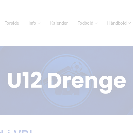
Forside
Info
Kalender
Fodbold
Håndbold
U12 Drenge