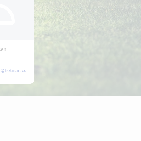
sen
@hotmail.co