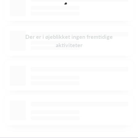
Der er i øjeblikket ingen fremtidige
aktiviteter