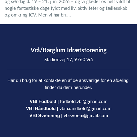
og søndag d. 19 – 21. juni 2026 – og vi glæder os helt vildt til
nogle fantastiske dage fyldt med liv, aktiviteter og fællesskab i
og omkring ICV. Men vi har bru...
Vrå/Børglum Idrætsforening
Stadionvej 17, 9760 Vrå
Har du brug for at kontakte en af de ansvarlige for en afdeling,
finder du dem herunder.
fodbold.vbi@gmail.com
VBI Fodbold |
vbihaandbold@gmail.com
VBI Håndbold |
vbisvoem@gmail.com
VBI Svømning |