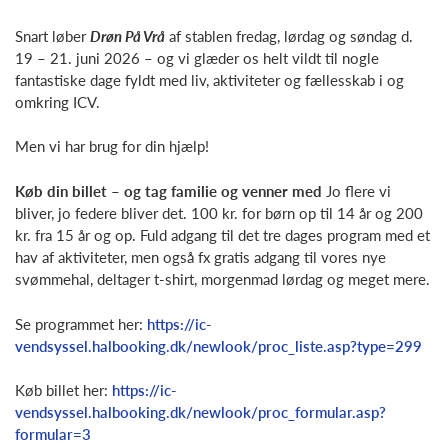
Snart løber
Drøn På Vrå
af stablen fredag, lørdag og søndag d.
19 – 21. juni 2026 – og vi glæder os helt vildt til nogle
fantastiske dage fyldt med liv, aktiviteter og fællesskab i og
omkring ICV.
Men vi har brug for din hjælp!
Køb din billet – og tag familie og venner med
Jo flere vi
bliver, jo federe bliver det. 100 kr. for børn op til 14 år og 200
kr. fra 15 år og op. Fuld adgang til det tre dages program med et
hav af aktiviteter, men også fx gratis adgang til vores nye
svømmehal, deltager t-shirt, morgenmad lørdag og meget mere.
Se programmet her:
https://ic-
vendsyssel.halbooking.dk/newlook/proc_liste.asp?type=299
Køb billet her:
https://ic-
vendsyssel.halbooking.dk/newlook/proc_formular.asp?
formular=3